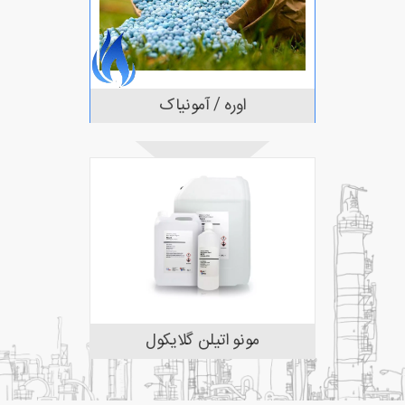
اوره / آمونیاک
مونو اتيلن گلايكول