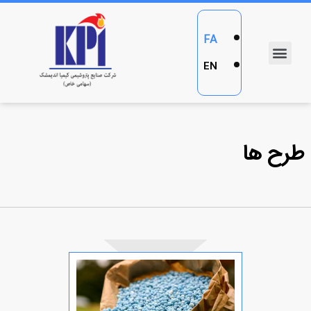
FA
EN
طرح ها