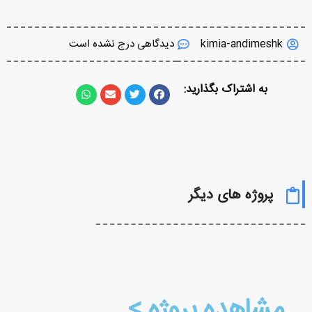
kimia-andimeshk
دیدگاهی درج نشده است
به اشتراک بگذارید:
پروژه های دیگر
مشاهده پروژه >